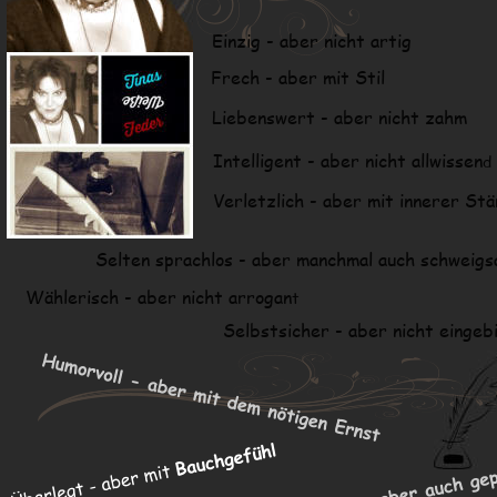
Einzig - aber nicht artig
Frech - aber mit Stil
Liebenswert - aber nicht zahm
Intelligent - aber nicht allwissen
d
Verletzlich - aber mit innerer St
Selten sprachlos - aber manchmal auch schweig
Wählerisch - aber nicht arrogan
t
Selbstsicher - aber nicht eingeb